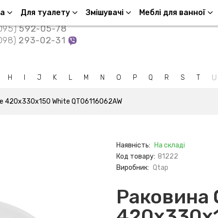
Контакти
ша
Для туалету
Змішувачі
Меблі для ванної
095)
592-05-78
098)
293-02-31
U
H
I
J
K
L
M
N
O
P
Q
R
S
T
ve 420x330x150 White QT06116062AW
Наявність:
На складі
Код товару:
81222
Виробник:
Qtap
Раковина 
420x330x1