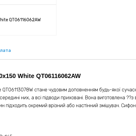
лата
30x150 White QT06116062AW
 QT06113078W стане чудовим доповненням будь-якої сучасно
ередині них, а всі підводи приховані. Вона виготовлена ??з 
н підходить окремий врізний або настінний змішувач. Сифон