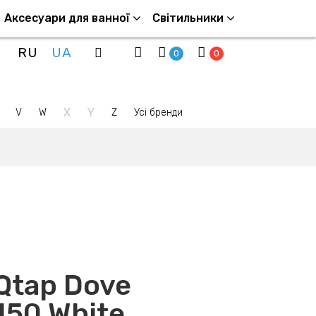
Аксесуари для ванної
Світильники
RU
UA
0
0
X
Y
V
W
Z
Усі бренди
Qtap Dove
50 White