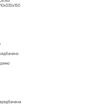
60х165
410х335х150
у
ередбачено
окремо
передбачена