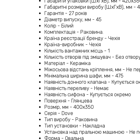
Габарити упаковки (ШхГхВ), мм - 420х3
Габаритні розміри виробу (ШхГхВ), мм - 
Гарантія - 27 років
Діаметр випуску, мм - 45
Колір - Білий
Комплектація - Раковина.
Країна реєстрації бренду - Чехія
Країна-виробник - Чехія
Кількість вантажних місць - 1
Кількість отворів під змішувач - Без отвор
Матеріал - Кераміка
Міжосьова відстань кріплення, мм - Не п
Мінімальна ширина шафи, мм - 475
Наявність донного клапана - Купується 
Наявність переливу - Немає
Наявність сифона - Купується окремо
Поверхня - Глянцева
Розмір, мм - 400х350
Серія - Dove
Тип виробу - Раковина
Тип установки - Накладна
Установка над пральною машиною - Не 
Форма - Овальна