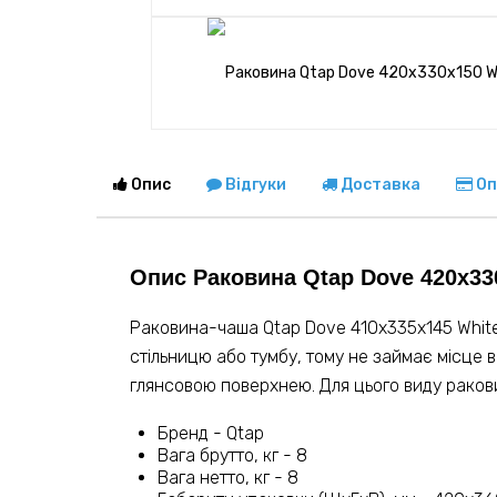
Опис
Відгуки
Доставка
Оп
Опис Раковина Qtap Dove 420x3
Раковина-чаша Qtap Dove 410x335x145 White
стільницю або тумбу, тому не займає місце вс
глянсовою поверхнею. Для цього виду ракови
Бренд - Qtap
Вага брутто, кг - 8
Вага нетто, кг - 8