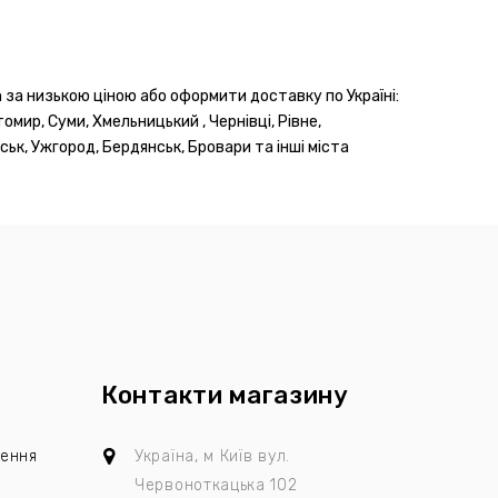
за низькою ціною або оформити доставку по Україні:
томир, Суми, Хмельницький , Чернівці, Рівне,
ськ, Ужгород, Бердянськ, Бровари та інші міста
Контакти магазину
лення
Україна, м Київ
вул.
Червоноткацька 102