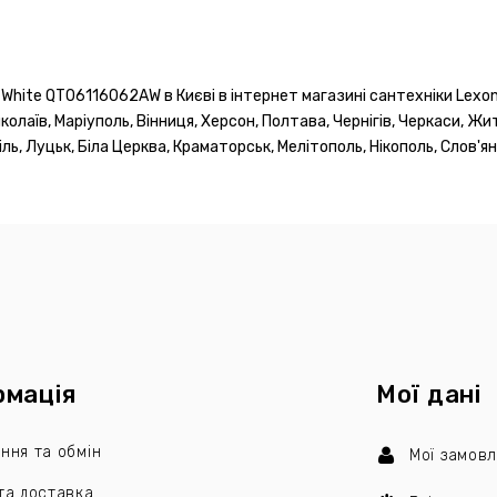
ite QT06116062AW в Києві в інтернет магазині сантехніки Lexon 
иколаїв, Маріуполь, Вінниця, Херсон, Полтава, Чернігів, Черкаси, Жи
ь, Луцьк, Біла Церква, Краматорськ, Мелітополь, Нікополь, Слов'ян
рмація
Мої дані
ння та обмін
Мої замов
та доставка