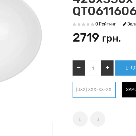
QT061160
0 Рейтинг
Зали
2719
грн.
ДО
ЗАМО