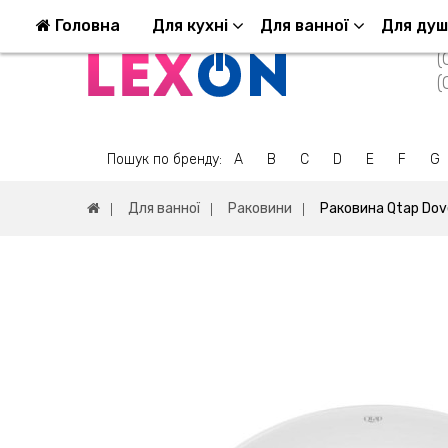
Повернення та обмін
Оплата та доставка
Головна
Для кухні
Для ванної
Для ду
(
(
Пошук по бренду:
A
B
C
D
E
F
G
Для ванної
Раковини
Раковина Qtap Do