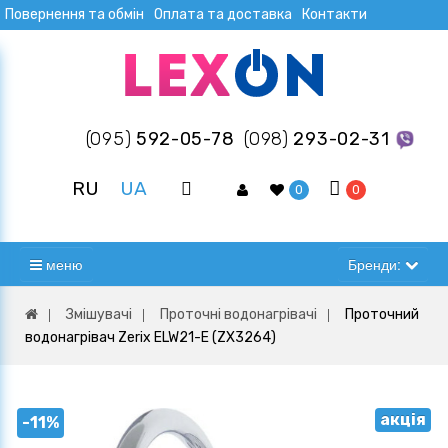
Повернення та обмін
Оплата та доставка
Контакти
(095)
592-05-78
(098)
293-02-31
RU
UA
0
0
меню
Бренди:
Змішувачі
Проточні водонагрівачі
Проточний
водонагрівач Zerix ELW21-E (ZX3264)
акція
-11%