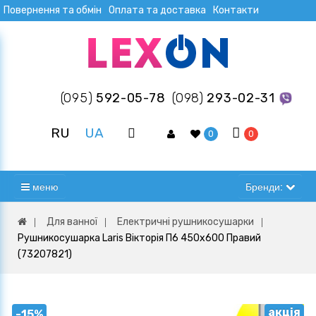
Повернення та обмін
Оплата та доставка
Контакти
(095)
592-05-78
(098)
293-02-31
RU
UA
0
0
меню
Бренди:
Для ванної
Електричні рушникосушарки
Рушникосушарка Laris Вікторія П6 450х600 Правий
(73207821)
акція
-15%