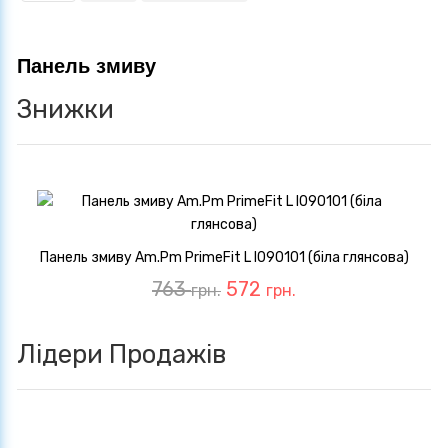
Панель змиву
Знижки
Панель змиву Am.Pm PrimeFit L I090101 (біла глянсова)
763
572
грн.
грн.
Лідери Продажів