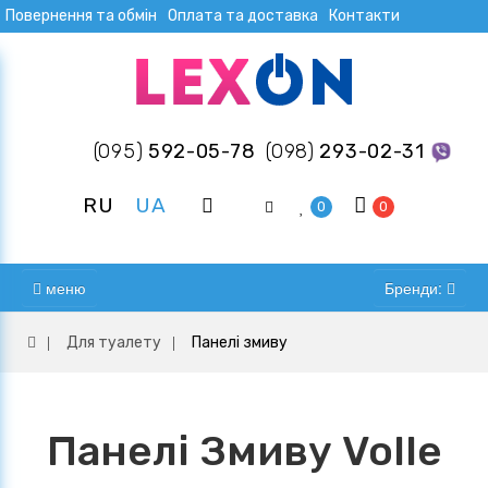
Повернення та обмін
Оплата та доставка
Контакти
(095)
592-05-78
(098)
293-02-31
RU
UA
0
0
меню
Бренди:
Для туалету
Панелі змиву
Панелі Змиву Volle