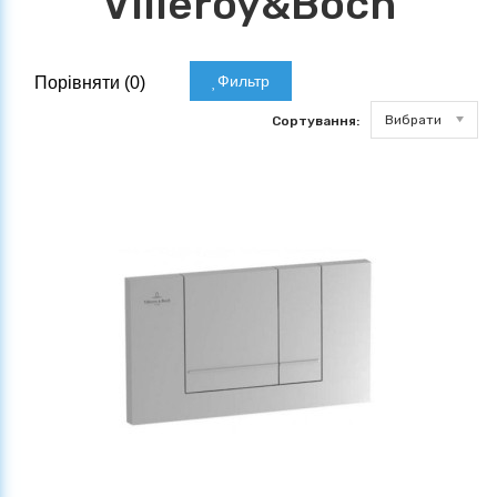
Villeroy&Boch
Фильтр
Порівняти (
0
)
Вибрати
Сортування: