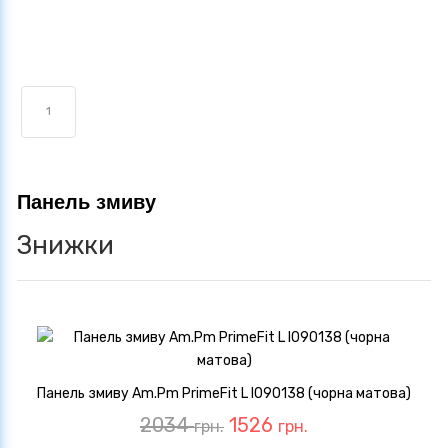
1
Панель змиву
Знижки
Панель змиву Am.Pm PrimeFit L I090138 (чорна матова)
2034
1526
грн.
грн.