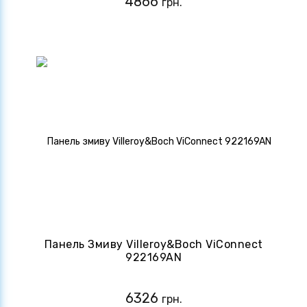
4866
грн.
Панель Змиву Villeroy&Boch ViConnect
922169AN
6326
грн.