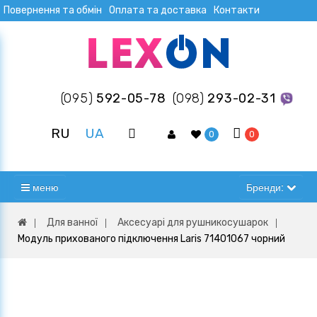
Повернення та обмін
Оплата та доставка
Контакти
(095)
592-05-78
(098)
293-02-31
RU
UA
0
0
меню
Бренди:
Для ванної
Аксесуарі для рушникосушарок
Модуль прихованого підключення Laris 71401067 чорний