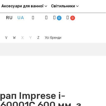
Аксесуари для ванної
Світильники
RU
UA
0
0
X
Y
V
W
Z
Усі бренди
рап Imprese i-
60001C 600 мм, з