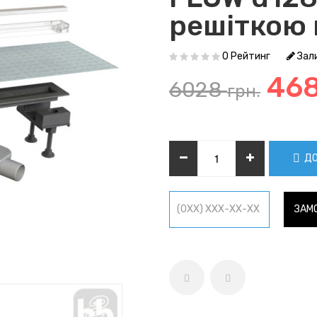
решіткою 
0 Рейтинг
Зали
46
6028
грн.
ДО
ЗАМО