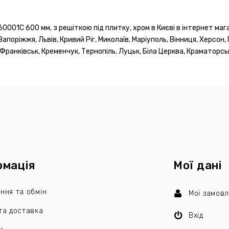
0001C 600 мм, з решіткою під плитку, хром в Києві в інтернет маг
Запоріжжя, Львів, Кривий Ріг, Миколаїв, Маріуполь, Вінниця, Херсон,
-Франківськ, Кременчук, Тернопіль, Луцьк, Біла Церква, Краматорськ
рмація
Мої дані
ння та обмін
Мої замов
та доставка
Вхід