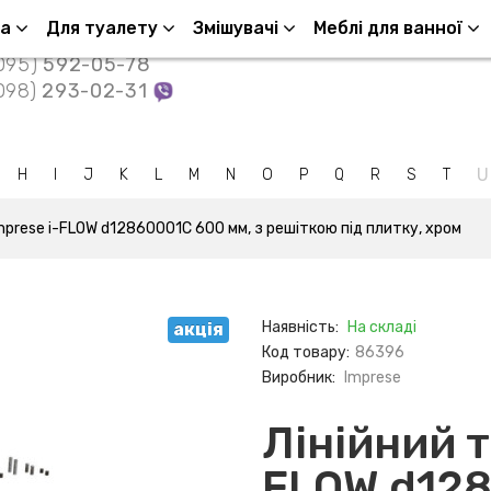
Контакти
ша
Для туалету
Змішувачі
Меблі для ванної
095)
592-05-78
098)
293-02-31
U
H
I
J
K
L
M
N
O
P
Q
R
S
T
mprese i-FLOW d12860001C 600 мм, з решіткою під плитку, хром
Наявність:
На складі
акція
Код товару:
86396
Виробник:
Imprese
Лінійний т
FLOW d128