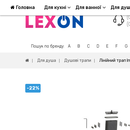
Повернення та обмін
Оплата та доставка
Головна
Для кухні
Для ванної
Для ду
(
(
Пошук по бренду:
A
B
C
D
E
F
G
Для душа
Душові трапи
Лінійний трап I
-22%