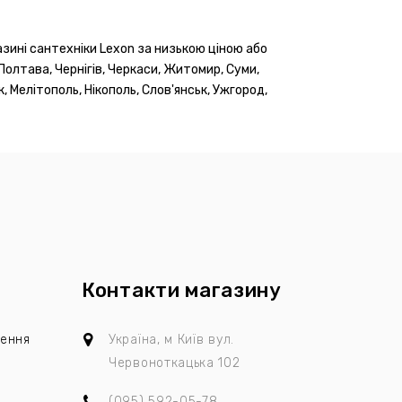
азині сантехніки Lexon за низькою ціною або
 Полтава, Чернігів, Черкаси, Житомир, Суми,
, Мелітополь, Нікополь, Слов'янськ, Ужгород,
Контакти магазину
лення
Україна, м Київ
вул.
Червоноткацька 102
(095)
592-05-78