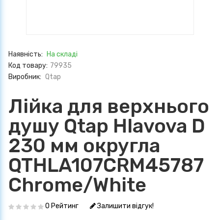
Наявність:
На складі
Код товару:
79935
Виробник:
Qtap
Лійка для верхнього
душу Qtap Hlavova D
230 мм округла
QTHLA107CRM45787
Chrome/White
0 Рейтинг
Залишити відгук!