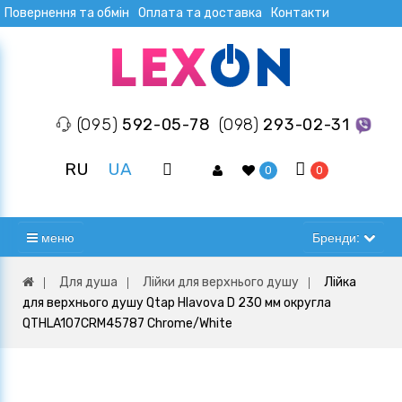
Повернення та обмін
Оплата та доставка
Контакти
(095)
592-05-78
(098)
293-02-31
RU
UA
0
0
меню
Бренди:
Для душа
Лійки для верхнього душу
Лійка
для верхнього душу Qtap Hlavova D 230 мм округла
QTHLA107CRM45787 Chrome/White