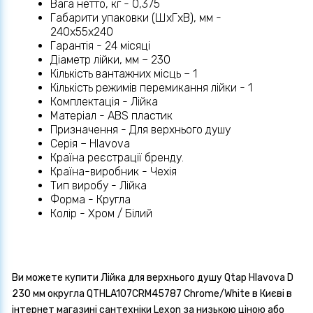
Вага нетто, кг - 0,375
Габарити упаковки (ШхГхВ), мм -
240х55х240
Гарантія - 24 місяці
Діаметр лійки, мм – 230
Кількість вантажних місць – 1
Кількість режимів перемикання лійки - 1
Комплектація - Лійка
Матеріал - ABS пластик
Призначення - Для верхнього душу
Серія – Hlavova
Країна реєстрації бренду.
Країна-виробник - Чехія
Тип виробу - Лійка
Форма - Кругла
Колір - Хром / Білий
Ви можете купити Лійка для верхнього душу Qtap Hlavova D
230 мм округла QTHLA107CRM45787 Chrome/White в Києві в
інтернет магазині сантехніки Lexon за низькою ціною або