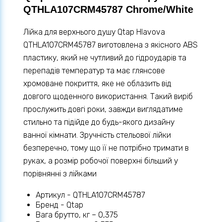
QTHLA107CRM45787 Chrome/White
Лійка для верхнього душу Qtap Hlavova
QTHLA107CRM45787 виготовлена ​​з якісного ABS
пластику, який не чутливий до гідроударів та
перепадів температур та має глянсове
хромоване покриття, яке не облазить від
довгого щоденного використання. Такий виріб
прослужить довгі роки, завжди виглядатиме
стильно та підійде до будь-якого дизайну
ванної кімнати. Зручність стельової лійки
безперечно, тому що її не потрібно тримати в
руках, а розмір робочої поверхні більший у
порівнянні з лійками
Артикул - QTHLA107CRM45787
Бренд - Qtap
Вага брутто, кг – 0,375