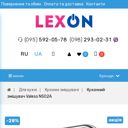
Повернення та обмін
Оплата та доставка
Контакти
(095)
592-05-78
(098)
293-02-31
RU
UA
0
0
меню
Бренди:
Для кухні
Кухонні змішувачі
Кухонний
змішувач Valeso NS02A
акція
-28%