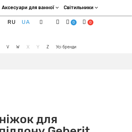
Аксесуари для ванної
Світильники
RU
UA
0
0
X
Y
V
W
Z
Усі бренди
ніжок для
піддону Geberit