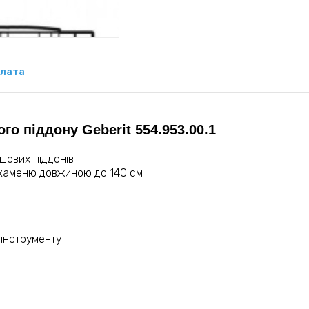
лата
о піддону Geberit 554.953.00.1
шових піддонів
о каменю довжиною до 140 см
 інструменту