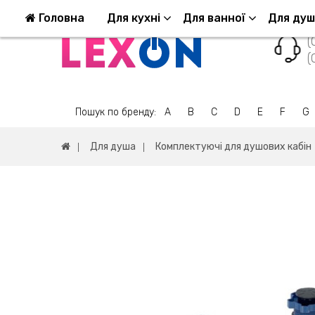
Повернення та обмін
Оплата та доставка
Головна
Для кухні
Для ванної
Для ду
(
(
Пошук по бренду:
A
B
C
D
E
F
G
Для душа
Комплектуючі для душових кабін