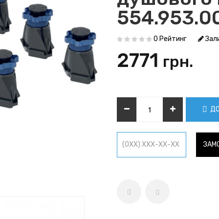
554.953.00
0 Рейтинг
Зали
2771
грн.
ДО
ЗАМО