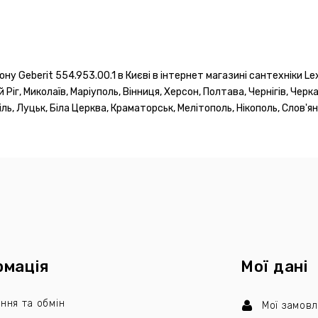
ну Geberit 554.953.00.1 в Києві в інтернет магазині сантехніки 
ий Ріг, Миколаїв, Маріуполь, Вінниця, Херсон, Полтава, Чернігів, Чер
ь, Луцьк, Біла Церква, Краматорськ, Мелітополь, Нікополь, Слов'ян
рмація
Мої дані
ння та обмін
Мої замов