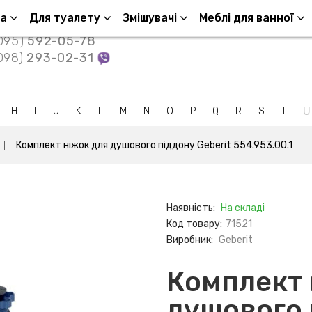
Контакти
ша
Для туалету
Змішувачі
Меблі для ванної
095)
592-05-78
098)
293-02-31
U
H
I
J
K
L
M
N
O
P
Q
R
S
T
Комплект ніжок для душового піддону Geberit 554.953.00.1
Наявність:
На складі
Код товару:
71521
Виробник:
Geberit
Комплект 
душового 