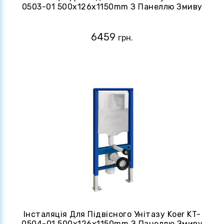
0503-01 500x126x1150mm З Панеллю Змиву
KT-0606-01 Хром (KR5347)
6459
грн.
Інсталяція Для Підвісного Унітазу Koer KT-
0504-01 500x126x1150mm З Панеллю Змиву