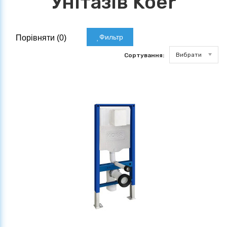
Унітазів Koer
Фильтр
Порівняти (
0
)
Вибрати
Сортування: