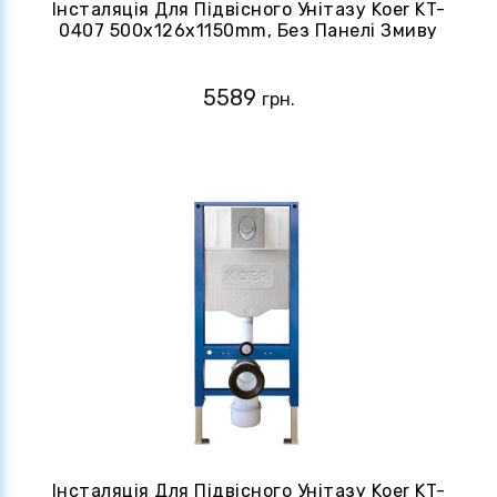
Інсталяція Для Підвісного Унітазу Koer KT-
0407 500x126x1150mm, Без Панелі Змиву
(KR5341)
5589
грн.
Інсталяція Для Підвісного Унітазу Koer KT-