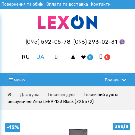
Повернення та обмін
Оплата та доставка
Контакти
(095)
592-05-78
(098)
293-02-31
RU
UA
0
0
меню
Бренди:
Для душа
Гігієнічні душі
Гігієнічний душ із
змішувачем Zerix LEB9-123 Black (ZX5572)
акція
-12%