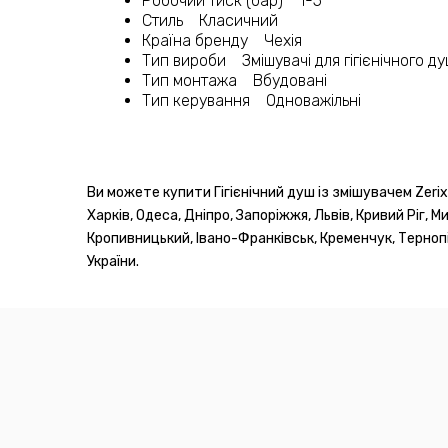
Робочий тиск (бар) 1-5
Стиль Класичний
Країна бренду Чехія
Тип вироби Змішувачі для гігієнічного д
Тип монтажа Вбудовані
Тип керування Одноважільні
Ви можете купити Гігієнічний душ із змішувачем Zeri
Харків, Одеса, Дніпро, Запоріжжя, Львів, Кривий Ріг, М
Кропивницький, Івано-Франківськ, Кременчук, Тернопіл
України.