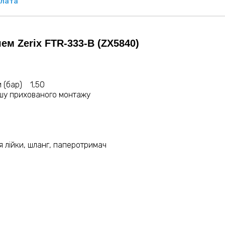
лата
ем Zerix FTR-333-B (ZX5840)
и (бар) 1,50
ушу прихованого монтажу
я лійки, шланг, паперотримач