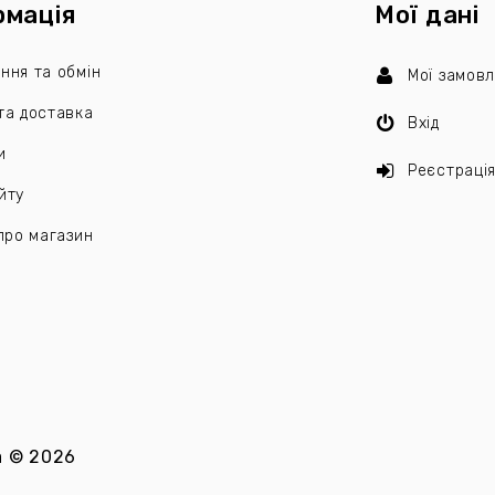
рмація
Мої дані
ння та обмін
Мої замов
та доставка
Вхід
и
Реєстраці
йту
 про магазин
a
©
2026