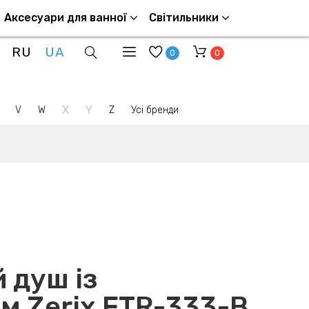
Аксесуари для ванної
Світильники
RU
UA
0
0
X
Y
V
W
Z
Усі бренди
й душ із
м Zerix FTR-333-B