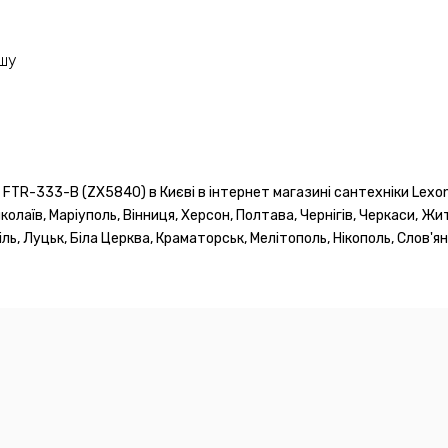
ушу
x FTR-333-B (ZX5840) в Києві в інтернет магазині сантехніки Lexo
иколаїв, Маріуполь, Вінниця, Херсон, Полтава, Чернігів, Черкаси, Жи
ь, Луцьк, Біла Церква, Краматорськ, Мелітополь, Нікополь, Слов'ян