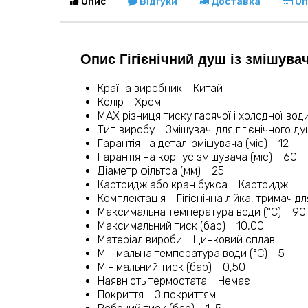
Опис
Відгуки
Доставка
Оп
Опис Гігієнічний душ із змішувач
Країна виробник Китай
Колір Хром
MAX різниця тиску гарячої і холодної вод
Тип виробу Змішувачі для гігієнічного д
Гарантія на деталі змішувача (міс) 12
Гарантія на корпус змішувача (міс) 60
Діаметр фільтра (мм) 25
Картридж або кран букса Картридж
Комплектація Гігієнічна лійка, тримач дл
Максимальна температура води (°C) 90
Максимальний тиск (бар) 10,00
Матеріал вироби Цинковий сплав
Мінімальна температура води (°C) 5
Мінімальний тиск (бар) 0,50
Наявність термостата Немає
Покриття З покриттям