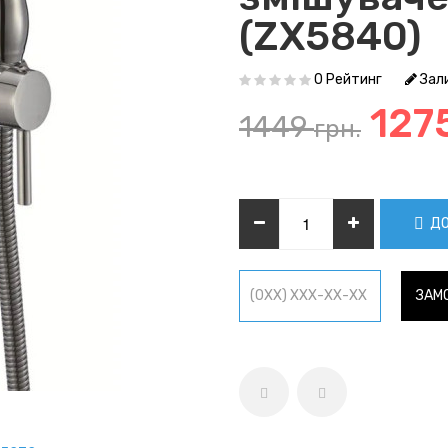
(ZX5840)
0 Рейтинг
Зали
127
1449
грн.
ДО
ЗАМО