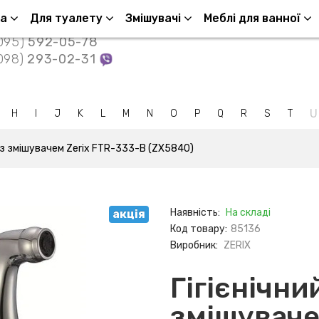
Контакти
ша
Для туалету
Змішувачі
Меблі для ванної
095)
592-05-78
098)
293-02-31
U
H
I
J
K
L
M
N
O
P
Q
R
S
T
 із змішувачем Zerix FTR-333-B (ZX5840)
Наявність:
На складі
акція
Код товару:
85136
Виробник:
ZERIX
Гігієнічни
змішуваче