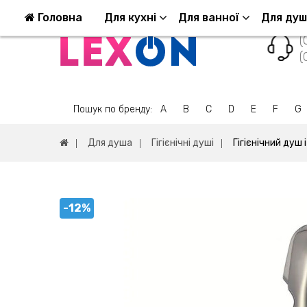
Повернення та обмін
Оплата та доставка
Головна
Для кухні
Для ванної
Для ду
(
(
Пошук по бренду:
A
B
C
D
E
F
G
Для душа
Гігієнічні душі
Гігієнічний душ
-12%