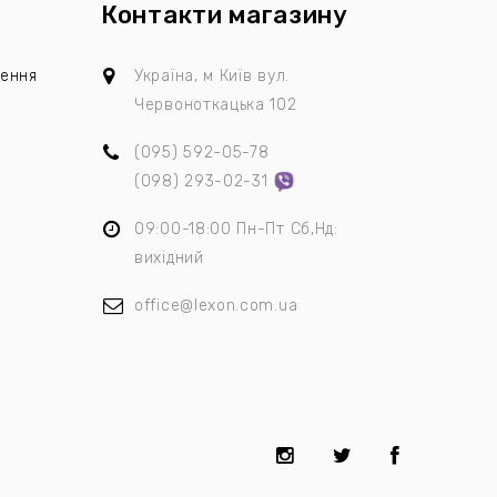
Контакти магазину
лення
Україна, м Київ
вул.
Червоноткацька 102
(095)
592-05-78
я
(098)
293-02-31
09:00-18:00 Пн-Пт Сб,Нд:
вихідний
office@lexon.com.ua