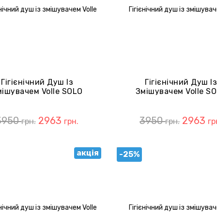
Гігієнічний Душ Із
Гігієнічний Душ І
мішувачем Volle SOLO
Змішувачем Volle S
SET20240402 Cromo
SET20240411 De La N
3950
2963
3950
2963
грн.
грн.
грн.
гр
акція
-25%