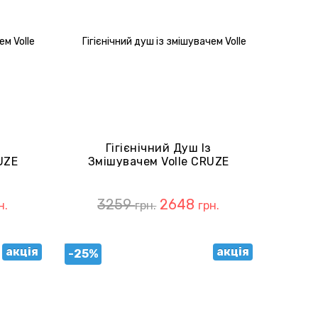
з
Гігієнічний Душ Із
UZE
Змішувачем Volle CRUZE
oche
SET20240409 Pistola Gris
3259
2648
н.
грн.
грн.
акція
акція
-25%