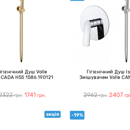
ігієнічний Душ Volle
Гігієнічний Душ І
CADA H55 1586.190121
Змішувачем Volle CA
Cepillado Bronce
SET20240405 Cro
2322
1741
2962
2407
грн.
грн.
грн.
гр
акція
-19%