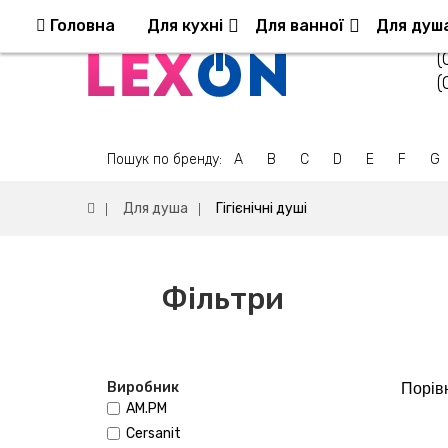
Повернення та обмін
Оплата та доставка
Головна
Для кухні
Для ванної
Для душ
(
(
Пошук по бренду:
A
B
C
D
E
F
G
Для душа
Гігієнічні душі
Фільтри
Виробник
Порівн
AM.PM
Cersanit