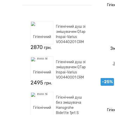
Гігіенічний душ зі
змішувачем Qtap
Inspai-Varius
V00440201 CRM
2870
грн.
З
Гігіенічний душ зі
змішувачем QTap
Inspai-Varius
V00440001 CRM
-25%
2495
грн.
Гігієнічний душ
без змішувача
Hansgrohe
Bidette 1jet S