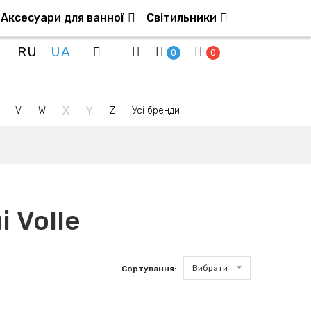
Аксесуари для ванної
Світильники
RU
UA
0
0
X
Y
V
W
Z
Усі бренди
і Volle
Вибрати
Сортування: