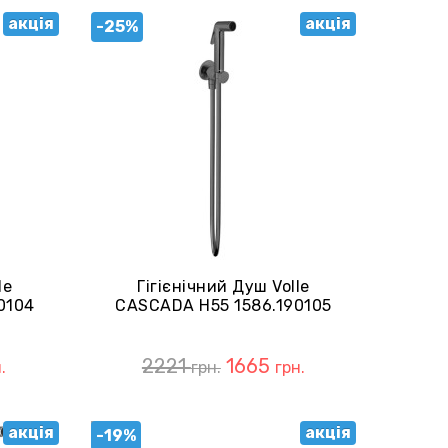
акція
акція
-25%
le
Гігієнічний Душ Volle
0104
CASCADA H55 1586.190105
Pistola Gris
2221
1665
.
грн.
грн.
акція
акція
-19%