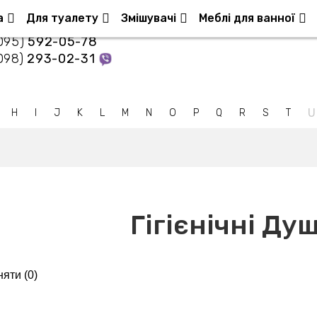
Контакти
а
Для туалету
Змішувачі
Меблі для ванної
095)
592-05-78
098)
293-02-31
U
H
I
J
K
L
M
N
O
P
Q
R
S
T
Гігієнічні Душ
яти (
0
)