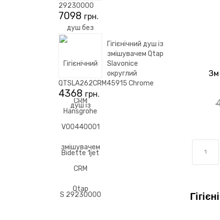
29230000
7098
грн.
Гігієнічний душ із
змішувачем Qtap
Slavonice
Зм
округлий
SET
QTSLA262CRM45915 Chrome
4368
грн.
1
Гігіє