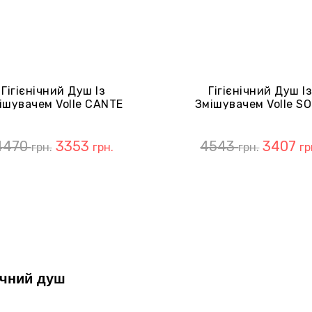
Гігієнічний Душ Із
Гігієнічний Душ І
ішувачем Volle CANTE
Змішувачем Volle S
20240406 Pistola Gris
SET20240412 Cepill
Bronce
4470
3353
4543
3407
грн.
грн.
грн.
гр
нічний душ