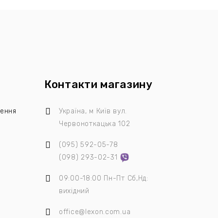
Контакти магазину
лення
Україна, м Київ
вул.
Червоноткацька 102
(095)
592-05-78
я
(098)
293-02-31
09:00-18:00 Пн-Пт Сб,Нд:
вихідний
office@lexon.com.ua