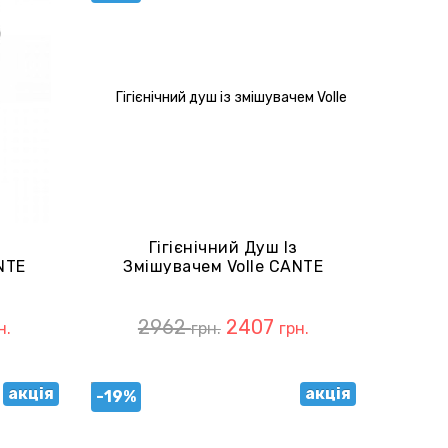
з
Гігієнічний Душ Із
NTE
Змішувачем Volle CANTE
mo
SET20240413 De La Noche
2962
2407
н.
грн.
грн.
акція
акція
-19%