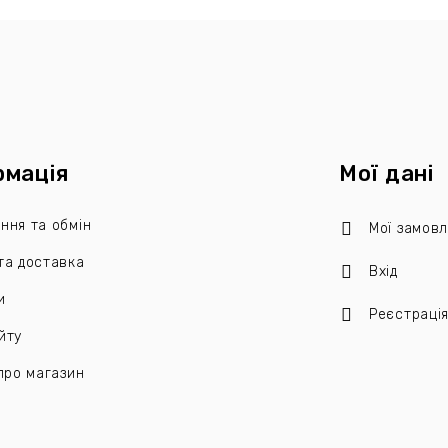
рмація
Мої дані
ння та обмін
Мої замов
та доставка
Вхід
и
Реєстраці
йту
 про магазин