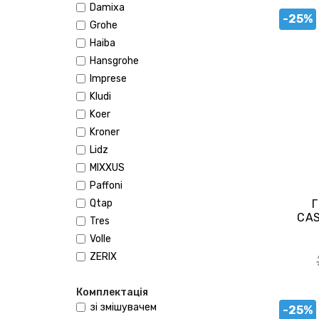
Damixa
-25%
Grohe
Haiba
Hansgrohe
Imprese
Kludi
Koer
Kroner
Lidz
MIXXUS
Paffoni
Qtap
Г
CAS
Tres
Volle
ZERIX
Комплектація
зі змішувачем
-25%