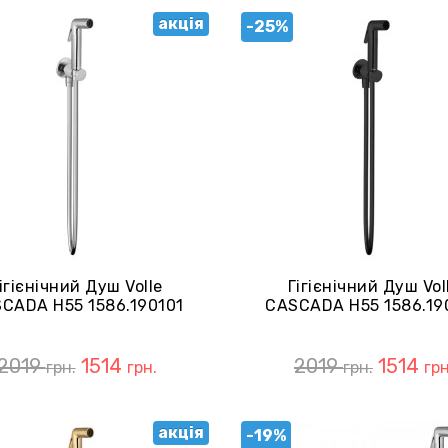
акція
-25%
ігієнічний Душ Volle
Гігієнічний Душ Vol
CADA H55 1586.190101
CASCADA H55 1586.19
Cromo
De La Noche
2019
1514
2019
1514
грн.
грн.
грн.
грн
акція
-19%