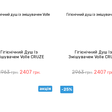
Гігієнічний Душ Із
Гігієнічний Душ І
ішувачем Volle CRUZE
Змішувачем Volle CR
SET20240408 Cromo
SET20240414 De La N
2963
2407
2963
2407
грн.
грн.
грн.
гр
акція
-25%