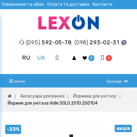
Повернення та обмін
Оплата та доставка
Контакти
(095)
592-05-78
(098)
293-02-31
RU
UA
0
0
меню
Бренди:
Аксесуари для ванної
Йоржики для унітазу
Йоржик для унітаза Volle SOLO 2510.250104
акція
-23%