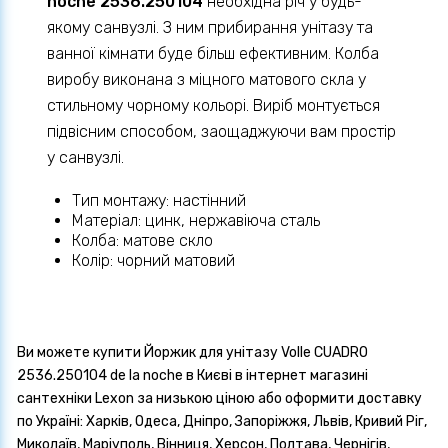
noche 2536.250104
необхідна річ у будь-
якому санвузлі. З ним прибирання унітазу та
ванної кімнати буде більш ефективним. Колба
виробу виконана з міцного матового скла у
стильному чорному кольорі. Виріб монтується
підвісним способом, заощаджуючи вам простір
у санвузлі.
Тип монтажу: настінний
Матеріал: цинк, нержавіюча сталь
Колба: матове скло
Колір: чорний матовий
Ви можете купити Йоржик для унітазу Volle CUADRO
2536.250104 de la noche в Києві в інтернет магазині
сантехніки Lexon за низькою ціною або оформити доставку
по Україні: Харків, Одеса, Дніпро, Запоріжжя, Львів, Кривий Ріг,
Миколаїв, Маріуполь, Вінниця, Херсон, Полтава, Чернігів,