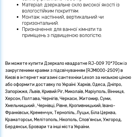
Матеріал: дзеркальне скло високої якості із
вологостійким покриттям.
Монтаж: настінний, вертикальний чи
горизонтальний.
Призначення: для ванної кімнати та
приміщень з підвищеною вологістю.
Ви можете купити Дзеркало квадратне RJ-009 70*70см із
закругленими краями з підсвічуванням (RJMI000-2509) в
Києві в інтернет магазині сантехніки Lexon за низькою ціною
або оформити доставку по Україні: Харків, Одеса, Дніпро,
Запоріжжя, Львів, Кривий Ріг, Миколаїв, Маріуполь, Вінниця,
Херсон, Полтава, Чернігів, Черкаси, Житомир, Суми,
Хмельницький , Чернівці, Рівне, Кропивницький, Івано-
Франківськ, Кременчук, Тернопіль, Луцьк, Біла Церква,
Краматорськ, Мелітополь, Нікополь, Слов'янськ, Ужгород,
Бердянськ, Бровари та інші міста України.