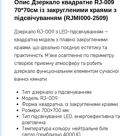
Опис Дзеркало квадратне RJ-009
70*70см із закругленими краями з
підсвічуванням (RJMI000-2509)
Дзеркало RJ-009 з LED-підсвічуванням —
квадратна модель з плавно закругленими
краями, що ідеально поєднує естетику та
практичність. М'яке освітлення по периметру
створює приємну атмосферу та робить
дзеркало функціональним елементом сучасної
ванної кімнати.
Тип: дзеркало з підсвічуванням.
Модель: RJ-009.
Форма: квадратна, із закругленими краями.
Розміри: 700×700 мм.
Тип підсвічування: LED, енергоефективна та
довговічна.
Температура кольору: нейтральне біле
світло (приблизно 4000 K).