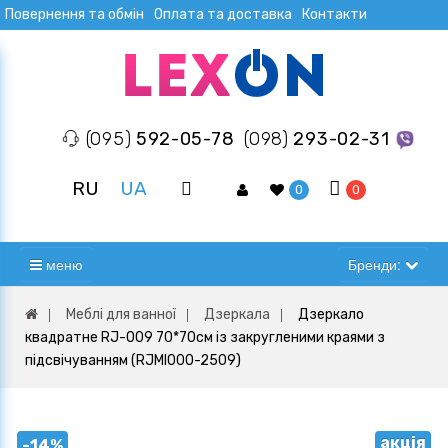
Повернення та обмін
Оплата та доставка
Контакти
(095)
592-05-78
(098)
293-02-31
RU
UA
0
0
меню
Бренди:
Меблі для ванної
Дзеркала
Дзеркало
квадратне RJ-009 70*70см із закругленими краями з
підсвічуванням (RJMI000-2509)
акція
-14%