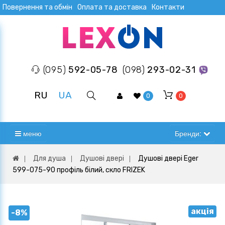
Повернення та обмін
Оплата та доставка
Контакти
(095)
592-05-78
(098)
293-02-31
RU
UA
0
0
меню
Бренди:
Для душа
Душові двері
Душові двері Eger
599-075-90 профіль білий, скло FRIZEK
акція
-8%