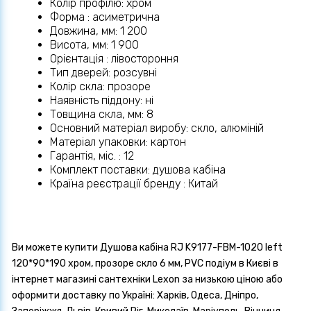
Колір профілю: хром
Форма : асиметрична
Довжина, мм: 1 200
Висота, мм: 1 900
Орієнтація : лівостороння
Тип дверей: розсувні
Колір скла: прозоре
Наявність піддону: ні
Товщина скла, мм: 8
Основний матеріал виробу: скло, алюміній
Матеріал упаковки: картон
Гарантія, міс. : 12
Комплект поставки: душова кабіна
Країна реєстрації бренду : Китай
Ви можете купити Душова кабіна RJ K9177-FBM-1020 left
120*90*190 хром, прозоре скло 6 мм, PVC подіум в Києві в
інтернет магазині сантехніки Lexon за низькою ціною або
оформити доставку по Україні: Харків, Одеса, Дніпро,