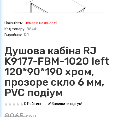
Наявність:
немає в наявності
Код товару:
86441
Виробник:
RJ
Душова кабіна RJ
K9177-FBM-1020 left
120*90*190 хром,
прозоре скло 6 мм,
PVC подіум
0 Рейтинг
Залишити відгук!
8065
грн.