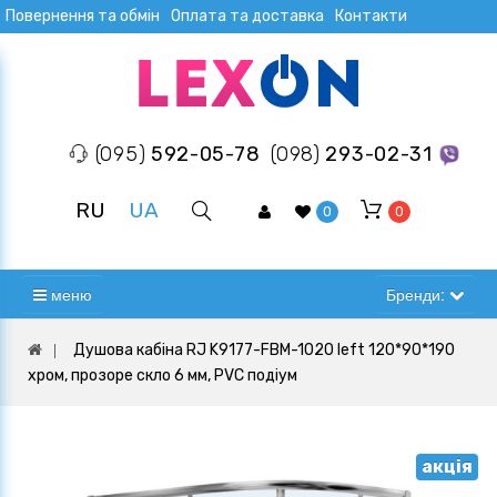
Повернення та обмін
Оплата та доставка
Контакти
(095)
592-05-78
(098)
293-02-31
RU
UA
0
0
меню
Бренди:
Душова кабіна RJ K9177-FBM-1020 left 120*90*190
хром, прозоре скло 6 мм, PVC подіум
акція