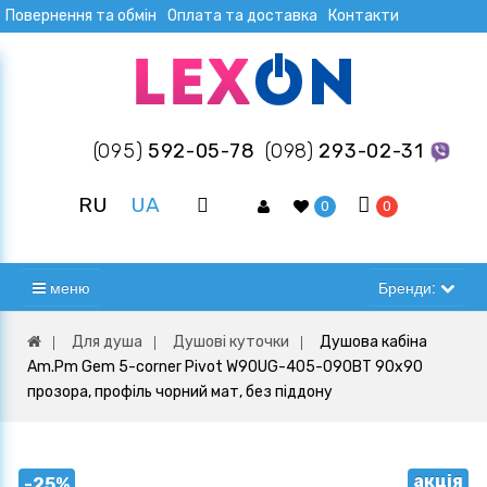
Повернення та обмін
Оплата та доставка
Контакти
(095)
592-05-78
(098)
293-02-31
RU
UA
0
0
меню
Бренди:
Для душа
Душові куточки
Душова кабіна
Am.Pm Gem 5-corner Pivot W90UG-405-090BT 90x90
прозора, профіль чорний мат, без піддону
акція
-25%