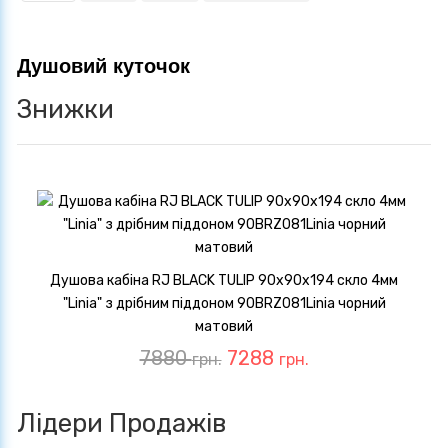
Душовий куточок
Знижки
Душова кабіна RJ BLACK TULIP 90x90x194 скло 4мм
"Linia" з дрібним піддоном 90ВRZ081Linia чорний
матовий
7880
7288
грн.
грн.
Лідери Продажів