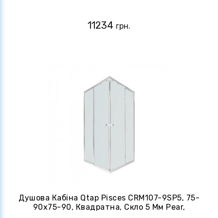
Розсувна, Без Піддону
11234
грн.
Душова Кабіна Qtap Pisces CRM107-9SP5, 75-
90x75-90, Квадратна, Скло 5 Мм Pear,
Регульований Профіль, Розсувна, Без