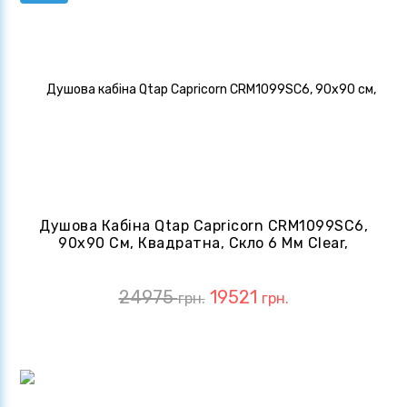
Душова Кабіна Qtap Capricorn CRM1099SC6,
90x90 См, Квадратна, Скло 6 Мм Clear,
CalcLess, Розстібна, Без Піддону
24975
19521
грн.
грн.