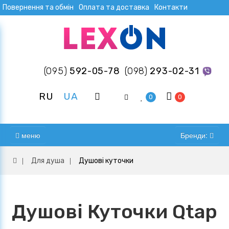
Повернення та обмін
Оплата та доставка
Контакти
(095)
592-05-78
(098)
293-02-31
RU
UA
0
0
меню
Бренди:
Для душа
Душові куточки
Душові Куточки Qtap