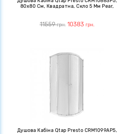
Душова Кабіна Qtap Presto CRM1088SP5,
80x80 См, Квадратна, Скло 5 Мм Pear,
Розсувна, Без Піддону
11559
10383
грн.
грн.
Душова Кабіна Qtap Presto CRM1099AP5,