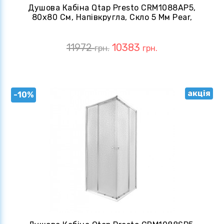
Душова Кабіна Qtap Presto CRM1088AP5,
80x80 См, Напівкругла, Скло 5 Мм Pear,
Розсувна, Без Піддону
11972
10383
грн.
грн.
акція
-10%