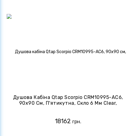
Душова Кабіна Qtap Scorpio CRM10995-AC6,
90x90 См, П'ятикутна, Скло 6 Мм Clear,
CalcLess, Розстібна, Без Піддону
18162
грн.