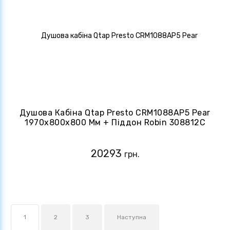
Душова Кабіна Qtap Presto CRM1088AP5 Pear
1970x800x800 Мм + Піддон Robin 308812C
80x80x12 См Із Сифоном
20293
грн.
1
2
3
Наступна