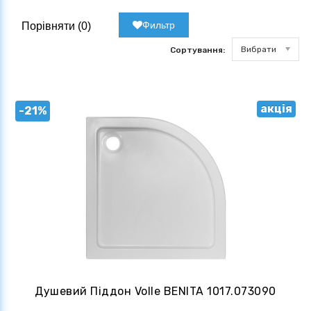
Фильтр
Порівняти (
0
)
Вибрати
Сортування:
акція
-21%
Душевий Піддон Volle BENITA 1017.073090