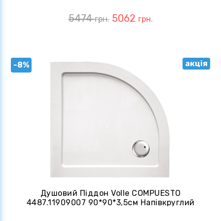
5474
5062
грн.
грн.
акція
-8%
Душовий Піддон Volle COMPUESTO
4487.11909007 90*90*3,5см Напівкруглий