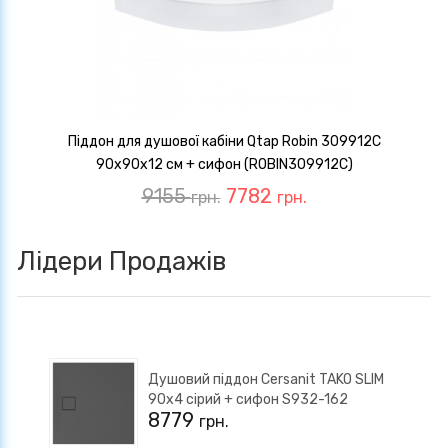
Піддон для душової кабіни Qtap Robin 309912C
90x90x12 см + сифон (ROBIN309912C)
9155
7782
грн.
грн.
Лідери Продажів
Душовий піддон Cersanit TAKO SLIM
90x4 сірий + сифон S932-162
8779
грн.