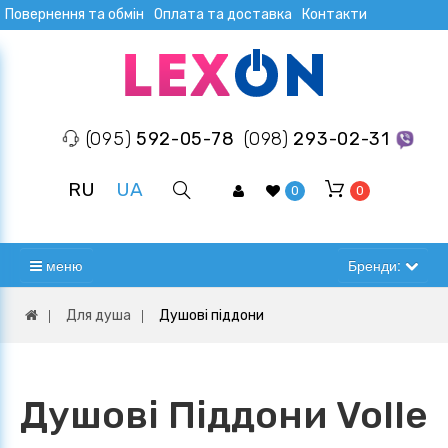
Повернення та обмін
Оплата та доставка
Контакти
(095)
592-05-78
(098)
293-02-31
RU
UA
0
0
меню
Бренди:
Для душа
Душові піддони
Душові Піддони Volle