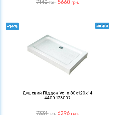
7140
5660
грн.
грн.
акція
-14%
Душовий Піддон Volle 80x120x14
4400.133007
7331
6296
грн.
грн.