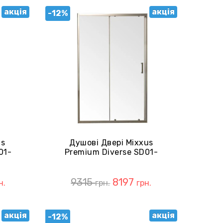
акція
акція
-12%
us
Душові Двері Mixxus
01-
Premium Diverse SD01-
зорі
120x185-TR Chrome 5мм
(MI6873)
9315
8197
н.
грн.
грн.
акція
акція
-12%