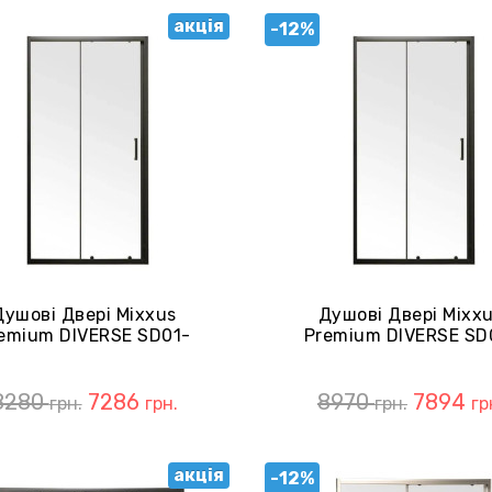
акція
-12%
Душові Двері Mixxus
Душові Двері Mixx
emium DIVERSE SD01-
Premium DIVERSE SD
x185-TR Black Прозорі
120x185-TR Black Про
5мм (MI6876)
5мм (MI6877)
8280
7286
8970
7894
грн.
грн.
грн.
гр
акція
-12%