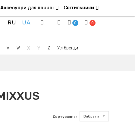
Аксесуари для ванної
Світильники
RU
UA
0
0
X
Y
V
W
Z
Усі бренди
 MIXXUS
Вибрати
Сортування: