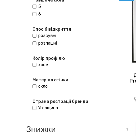
Товщина скла
5
6
Спосіб відкриття
розсувні
розпашні
Колір профілю
хром
Матеріал стінки
Pr
скло
160
Страна рєстрації бренда
Угорщина
Знижки
1