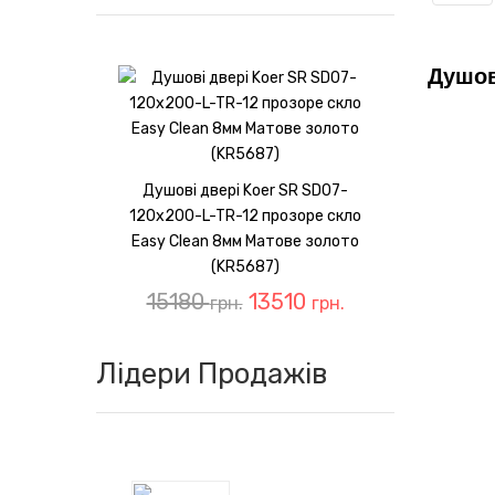
Душов
Душові двері Koer SR SD07-
120x200-L-TR-12 прозоре скло
Easy Clean 8мм Матове золото
(KR5687)
15180
13510
грн.
грн.
Лідери Продажів