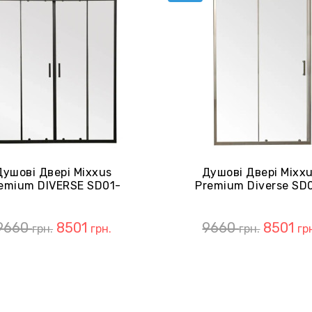
Душові Двері Mixxus
Душові Двері Mixx
emium DIVERSE SD01-
Premium Diverse SD
x185-TR Black Прозорі
140x185-TR Chrome 
5мм (MI6879)
(MI6874)
9660
8501
9660
8501
грн.
грн.
грн.
гр