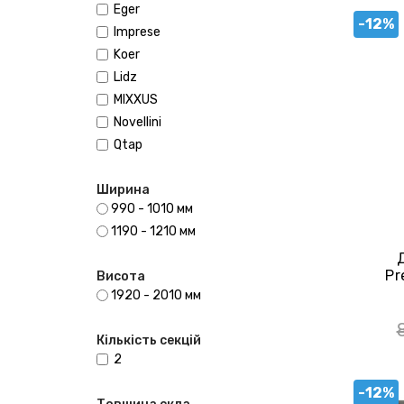
Eger
-12%
Imprese
Koer
Lidz
MIXXUS
Novellini
Qtap
Ширина
990 - 1010 мм
1190 - 1210 мм
Pr
Висота
100
1920 - 2010 мм
Кількість секцій
2
-12%