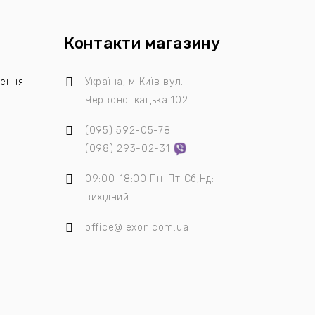
Контакти магазину
лення
Україна, м Київ
вул.
Червоноткацька 102
(095)
592-05-78
я
(098)
293-02-31
09:00-18:00 Пн-Пт Сб,Нд:
вихідний
office@lexon.com.ua