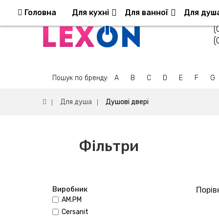
Повернення та обмін
Оплата та доставка
Головна
Для кухні
Для ванної
Для душ
(
(
Пошук по бренду:
A
B
C
D
E
F
G
Для душа
Душові двері
Фільтри
Виробник
Порівн
AM.PM
Cersanit