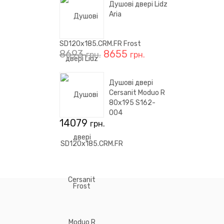
Душові двері Lidz
Aria
SD120x185.CRM.FR Frost
8693
8655
грн.
грн.
Душові двері
Cersanit Moduo R
80x195 S162-
004
14079
грн.