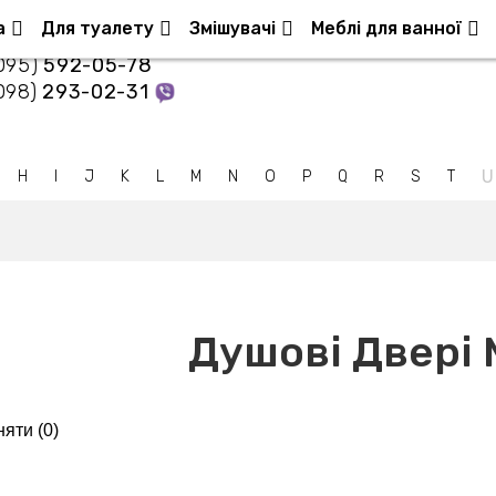
Контакти
а
Для туалету
Змішувачі
Меблі для ванної
095)
592-05-78
098)
293-02-31
U
H
I
J
K
L
M
N
O
P
Q
R
S
T
Душові Двері
яти (
0
)