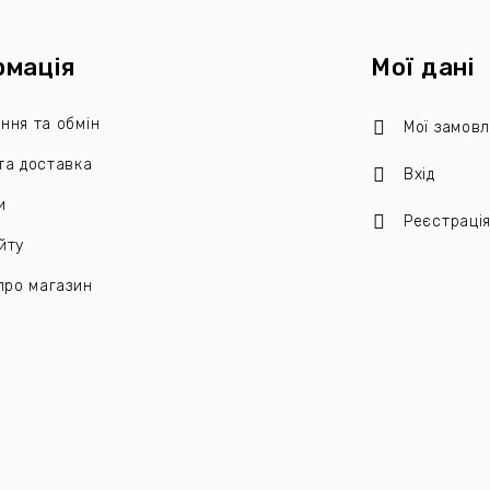
рмація
Мої дані
ння та обмін
Мої замов
та доставка
Вхід
и
Реєстраці
йту
 про магазин