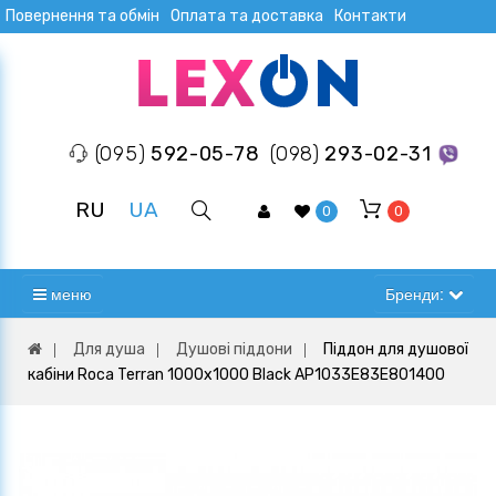
Повернення та обмін
Оплата та доставка
Контакти
(095)
592-05-78
(098)
293-02-31
RU
UA
0
0
меню
Бренди:
Для душа
Душові піддони
Піддон для душової
кабіни Roca Terran 1000х1000 Black AP1033E83E801400