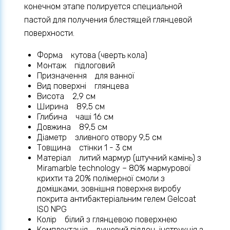
конечном этапе полируется специальной
пастой для получения блестящей глянцевой
поверхности.
Форма кутова (чверть кола)
Монтаж підлоговий
Призначення для ванної
Вид поверхні глянцева
Висота 2,9 см
Ширина 89,5 см
Глибина чаші 16 см
Довжина 89,5 см
Діаметр зливного отвору 9,5 см
Товщина стінки 1 - 3 см
Матеріал литий мармур (штучний камінь) з
Miramarble technology – 80% мармурової
крихти та 20% полімерної смоли з
домішками, зовнішня поверхня виробу
покрита антибактеріальним гелем Gelcoat
ISO NPG
Колір білий з глянцевою поверхнею
Комплектація душовий піддон, інструкція з