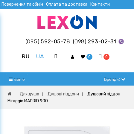
Повернення та обмін
Оплата та доставка
Контакти
(095)
592-05-78
(098)
293-02-31
RU
UA
0
0
меню
Бренди:
Для душа
Душові піддони
Душовий піддон
Miraggio MADRID 900