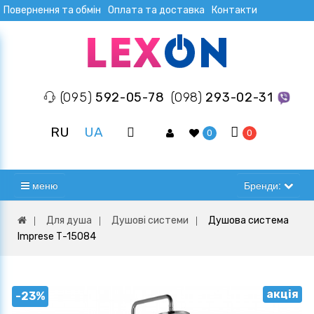
Повернення та обмін
Оплата та доставка
Контакти
(095)
592-05-78
(098)
293-02-31
RU
UA
0
0
меню
Бренди:
Для душа
Душові системи
Душова система
Imprese Т-15084
акція
-23%