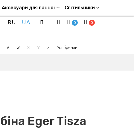
Аксесуари для ванної
Світильники
RU
UA
0
0
X
Y
V
W
Z
Усі бренди
іна Eger Tisza