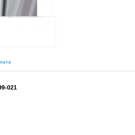
лата
99-021