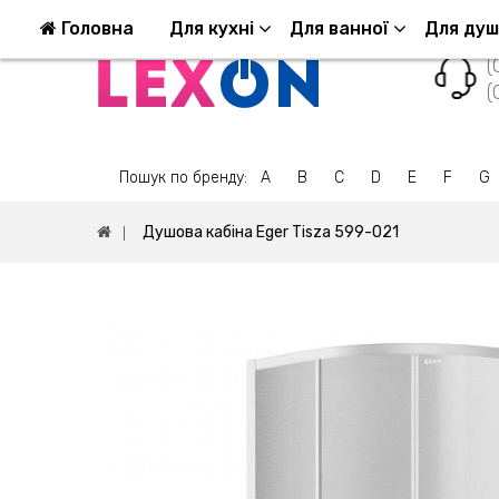
Повернення та обмін
Оплата та доставка
Головна
Для кухні
Для ванної
Для ду
(
(
Пошук по бренду:
A
B
C
D
E
F
G
Душова кабіна Eger Tisza 599-021