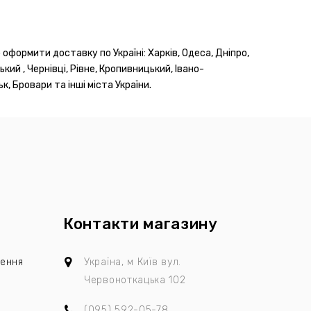
оформити доставку по Україні: Харків, Одеса, Дніпро,
кий , Чернівці, Рівне, Кропивницький, Івано-
к, Бровари та інші міста України.
Контакти магазину
лення
Україна, м Київ
вул.
Червоноткацька 102
(095)
592-05-78