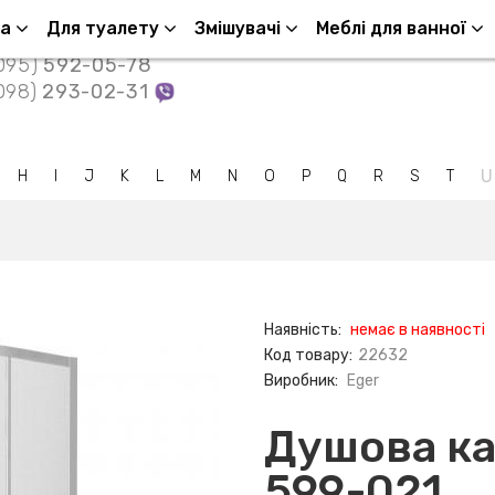
Контакти
ша
Для туалету
Змішувачі
Меблі для ванної
095)
592-05-78
098)
293-02-31
U
H
I
J
K
L
M
N
O
P
Q
R
S
T
Наявність:
немає в наявності
Код товару:
22632
Виробник:
Eger
Душова каб
599-021