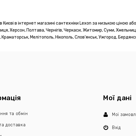
 Києві в інтернет магазині сантехніки Lexon за низькою ціною або 
нниця, Херсон, Полтава, Чернігів, Черкаси, Житомир, Суми, Хмельниць
 Краматорськ, Мелітополь, Нікополь, Слов'янськ, Ужгород, Бердянсь
рмація
Мої дані
ння та обмін
Мої замов
та доставка
Вхід