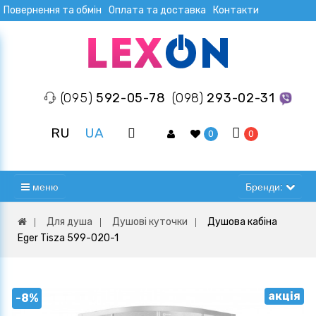
Повернення та обмін
Оплата та доставка
Контакти
(095)
592-05-78
(098)
293-02-31
RU
UA
0
0
меню
Бренди:
Для душа
Душові куточки
Душова кабіна
Eger Tisza 599-020-1
акція
-8%