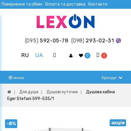
Повернення та обмін
Оплата та доставка
Контакти
(095)
592-05-78
(098)
293-02-31
RU
UA
0
0
меню
Бренди:
Для душа
Душові куточки
Душова кабіна
Eger Stefani 599-535/1
акція
-8%