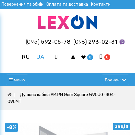
Повернення та обмін
Оплата та доставка
Контакти
(095)
592-05-78
(098)
293-02-31
RU
UA
0
0
меню
Бренди:
Душова кабіна AM.PM Gem Square W90UG-404-
090MT
акція
-8%