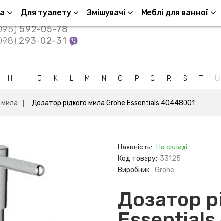
Контакти
ша
Для туалету
Змішувачі
Меблі для ванної
095)
592-05-78
098)
293-02-31
U
H
I
J
K
L
M
N
O
P
Q
R
S
T
 мила
Дозатор рідкого мила Grohe Essentials 40448001
Наявність:
На складі
Код товару:
33125
Виробник:
Grohe
Дозатор р
Essential