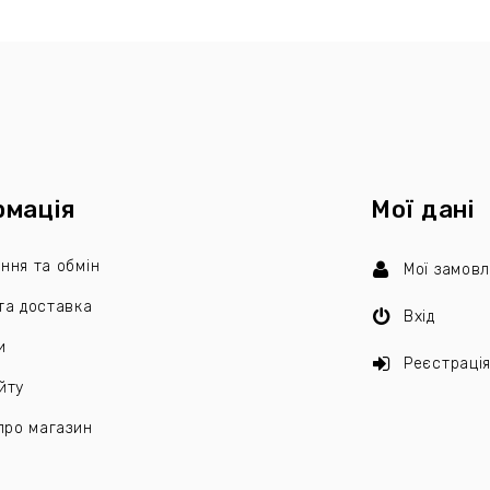
рмація
Мої дані
ння та обмін
Мої замов
та доставка
Вхід
и
Реєстраці
йту
 про магазин