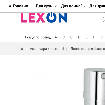
Повернення та обмін
Оплата та доставка
Головна
Для кухні
Для ванної
Для ду
(
(
Пошук по бренду:
A
B
C
D
E
F
G
Аксесуари для ванної
Дозатори для рідкого