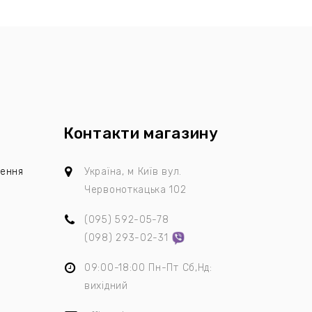
Контакти магазину
лення
Україна, м Київ
вул.
Червоноткацька 102
(095)
592-05-78
я
(098)
293-02-31
09:00-18:00 Пн-Пт Сб,Нд:
вихідний