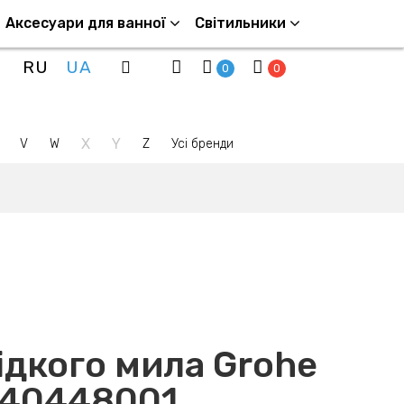
Аксесуари для ванної
Світильники
RU
UA
0
0
X
Y
V
W
Z
Усі бренди
ідкого мила Grohe
s 40448001