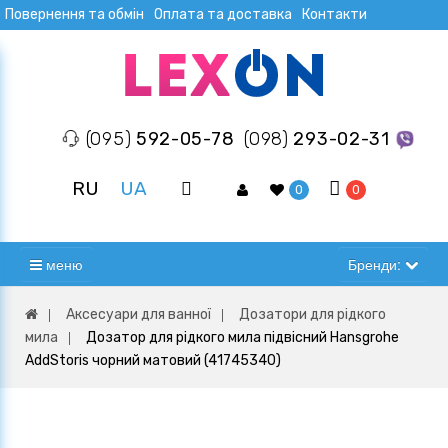
Повернення та обмін
Оплата та доставка
Контакти
(095)
592-05-78
(098)
293-02-31
RU
UA
0
0
меню
Бренди:
Аксесуари для ванної
Дозатори для рідкого
мила
Дозатор для рідкого мила підвісний Hansgrohe
AddStoris чорний матовий (41745340)