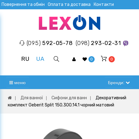
Повернення та обмін
Оплата та доставка
Контакти
(095)
592-05-78
(098)
293-02-31
RU
UA
0
0
меню
Бренди:
Для ванної
Сифони для ванн
Декоративний
комплект Geberit Split 150.300.14.1 чорний матовий