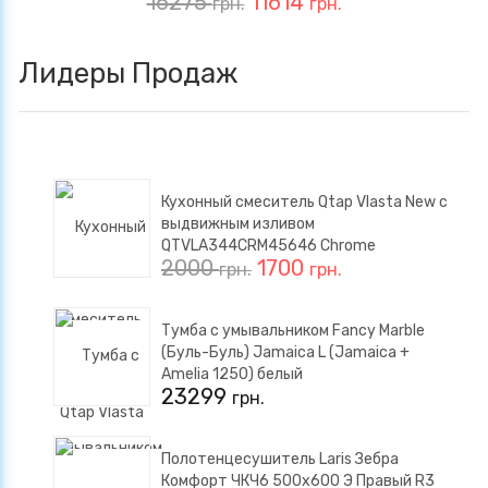
16275
11614
грн.
грн.
Лидеры Продаж
Кухонный смеситель Qtap Vlasta New с
выдвижным изливом
QTVLA344CRM45646 Chrome
2000
1700
грн.
грн.
Тумба с умывальником Fancy Marble
(Буль-Буль) Jamaica L (Jamaica +
Amelia 1250) белый
23299
грн.
Полотенцесушитель Laris Зебра
Комфорт ЧКЧ6 500x600 Э Правый R3