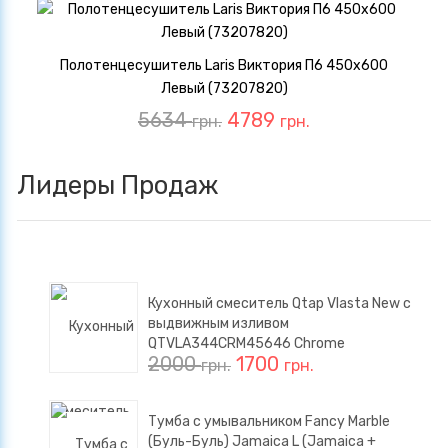
Полотенцесушитель Laris Виктория П6 450х600
Левый (73207820)
5634
4789
грн.
грн.
Лидеры Продаж
Кухонный смеситель Qtap Vlasta New с
выдвижным изливом
QTVLA344CRM45646 Chrome
2000
1700
грн.
грн.
Тумба с умывальником Fancy Marble
(Буль-Буль) Jamaica L (Jamaica +