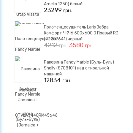
Amelia 1250) белый
23299
грн.
Полотенцесушитель Laris Зебра
Комфорт ЧКЧ6 500x600 Э Правый R3
(73207641) черный
4212
3580
грн.
грн.
Раковина Fancy Marble (Буль-Буль)
Shelly (8708101) над стиральной
машиной
12834
грн.