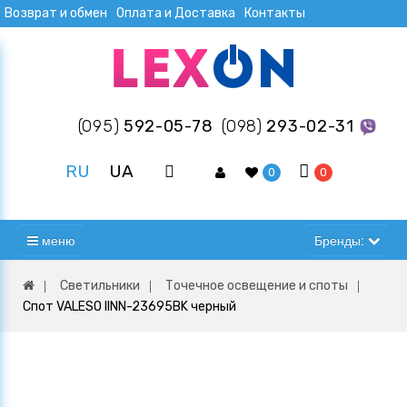
Возврат и обмен
Оплата и Доставка
Контакты
(095)
592-05-78
(098)
293-02-31
RU
UA
0
0
меню
Бренды:
Светильники
Точечное освещение и споты
Спот VALESO IINN-23695BK черный