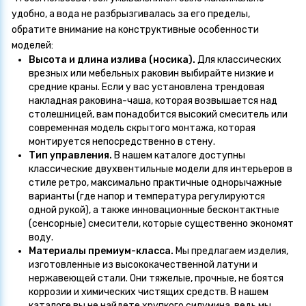
удобно, а вода не разбрызгивалась за его пределы,
обратите внимание на конструктивные особенности
моделей:
Высота и длина излива (носика).
Для классических
врезных или мебельных раковин выбирайте низкие и
средние краны. Если у вас установлена трендовая
накладная раковина-чаша, которая возвышается над
столешницей, вам понадобится высокий смеситель или
современная модель скрытого монтажа, которая
монтируется непосредственно в стену.
Тип управления.
В нашем каталоге доступны
классические двухвентильные модели для интерьеров в
стиле ретро, максимально практичные однорычажные
варианты (где напор и температура регулируются
одной рукой), а также инновационные бесконтактные
(сенсорные) смесители, которые существенно экономят
воду.
Материалы премиум-класса.
Мы предлагаем изделия,
изготовленные из высококачественной латуни и
нержавеющей стали. Они тяжелые, прочные, не боятся
коррозии и химических чистящих средств. В нашем
каталоге вы не найдете хрупкого силумина, ведь мы