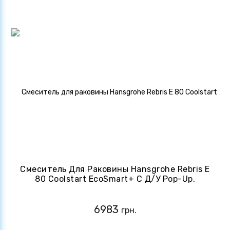
Смеситель Для Раковины Hansgrohe Rebris E
80 Coolstart EcoSmart+ С Д/у Pop-Up,
Chrome (72587000)
6983
грн.