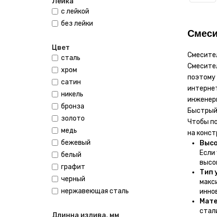
Лейка
с лейкой
без лейки
Смеси
Цвет
Смесител
сталь
Смесител
хром
поэтому 
сатин
интерне
никель
инженерн
бронза
Быстрый 
золото
Чтобы по
медь
на конст
бежевый
Высо
Если
белый
высо
графит
Тип 
черный
макс
нержавеющая сталь
инно
Мате
стал
Длинна излива, мм