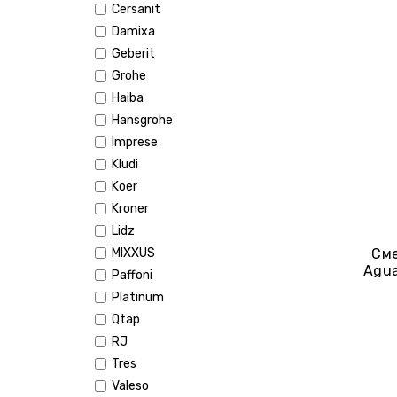
Cersanit
Damixa
Geberit
Grohe
Haiba
Hansgrohe
Imprese
Kludi
Koer
Kroner
Lidz
MIXXUS
Сме
Agua
Paffoni
Platinum
Qtap
RJ
Tres
Valeso