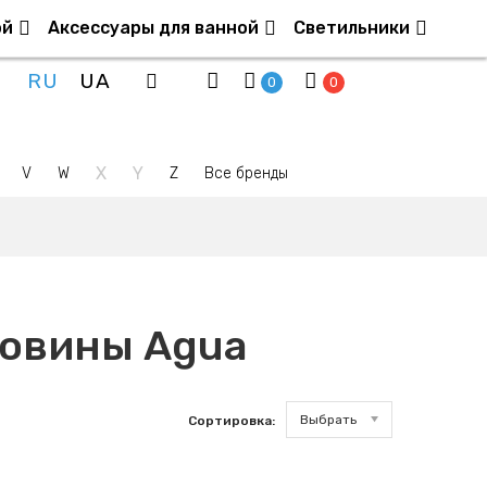
ой
Аксессуары для ванной
Светильники
RU
UA
0
0
X
Y
V
W
Z
Все бренды
ковины Agua
Выбрать
Сортировка: