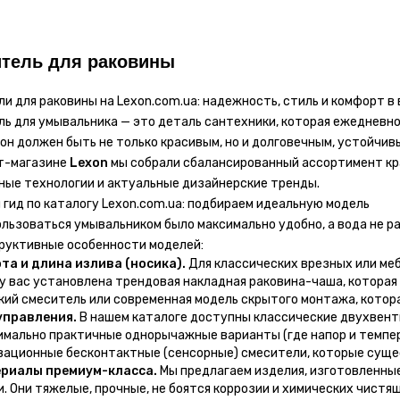
тель для раковины
и для раковины на Lexon.com.ua: надежность, стиль и комфорт в
ь для умывальника — это деталь сантехники, которая ежедневн
он должен быть не только красивым, но и долговечным, устойчивы
т-магазине
Lexon
мы собрали сбалансированный ассортимент кр
ые технологии и актуальные дизайнерские тренды.
гид по каталогу Lexon.com.ua: подбираем идеальную модель
льзоваться умывальником было максимально удобно, а вода не р
руктивные особенности моделей:
та и длина излива (носика).
Для классических врезных или меб
 у вас установлена трендовая накладная раковина-чаша, котора
кий смеситель или современная модель скрытого монтажа, котор
управления.
В нашем каталоге доступны классические двухвенти
имально практичные однорычажные варианты (где напор и темпер
вационные бесконтактные (сенсорные) смесители, которые суще
риалы премиум-класса.
Мы предлагаем изделия, изготовленны
и. Они тяжелые, прочные, не боятся коррозии и химических чистя