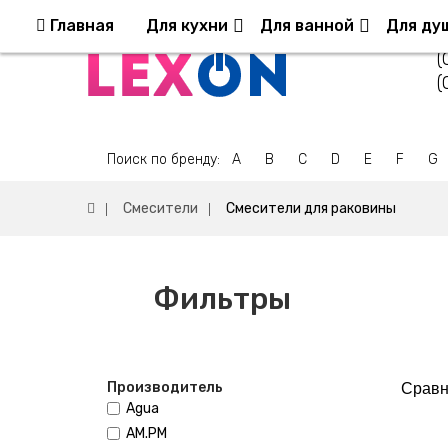
Возврат и обмен
Оплата и Доставка
Ко
Главная
Для кухни
Для ванной
Для ду
(
(
Поиск по бренду:
A
B
C
D
E
F
G
Смесители
Смесители для раковины
Фильтры
Производитель
Сравн
Agua
AM.PM