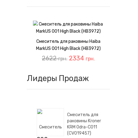
Смеситель для раковины Haiba
MarkUS 001 High Black (HB3972)
2622
2334
грн.
грн.
Лидеры Продаж
Смеситель для
раковины Kroner
KRM Odra-C011
(CV019457)