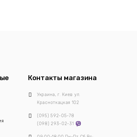
ные
Контакты магазина
ы
Украина, г. Киев
ул.
Красноткацкая 102
(095)
592-05-78
ия
(098)
293-02-31
09:00-18:00 Пн-Пт Сб,Вс: