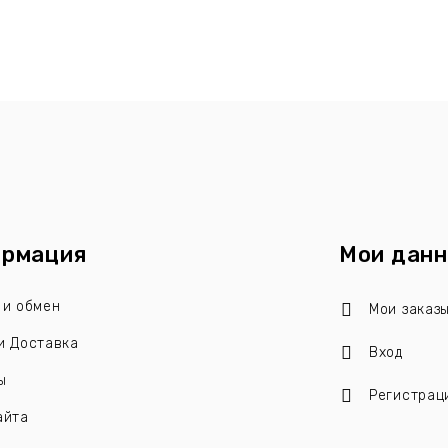
рмация
Мои дан
 и обмен
Мои заказ
и Доставка
Вход
ы
Регистрац
айта