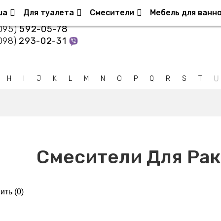
нтакты
ша
Для туалета
Смесители
Мебель для ванн
095)
592-05-78
098)
293-02-31
U
H
I
J
K
L
M
N
O
P
Q
R
S
T
Смесители Для Ра
ить (
0
)