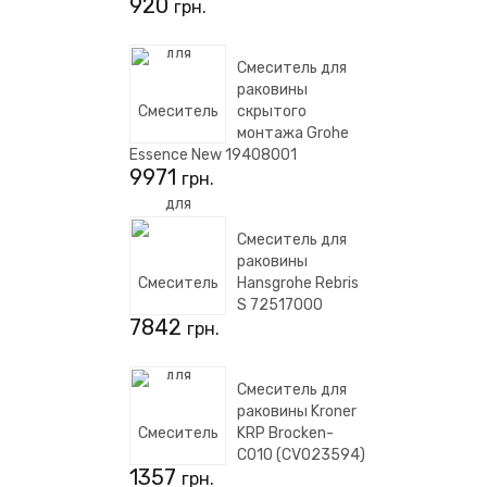
920
грн.
Смеситель для
раковины
скрытого
монтажа Grohe
Essence New 19408001
9971
грн.
Смеситель для
раковины
Hansgrohe Rebris
S 72517000
7842
грн.
Смеситель для
раковины Kroner
KRP Brocken-
C010 (CV023594)
1357
грн.