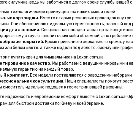
кого силумина, ведь мы заботимся о долгом сроке службы вашей с
нные технологические преимущества наших смесителей
жные картриджи.
Вместо старых резиновых прокладок внутри
тины. Они обеспечивают идеальную герметичность, плавный ход 
ция для экономии.
Специальная насадка-аэратор на конце изли
одаря этому струя становится мягкой и объемной, а потребление
ообразие покрытий.
Кроме привычного зеркального хрома, у на
м или белом цвете, а также модели под золото, бронзу или графи
тоит купить кран для умывальника на Lexon.com.ua
нтированное качество.
Мы работаем с ведущими мировыми и ев
иальную гарантию на каждый товар.
ый комплект.
Все модели поставляются с заводскими наборами д
ессиональная консультация.
Наши специалисты помогут рассч
ы смеситель идеально подошел к геометрии вашей раковины.
те надежность и европейский комфорт вместе с
Lexon.com.ua
! О
ам для быстрой доставки по Киеву и всей Украине.