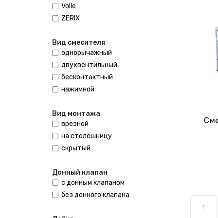
Volle
ZERIX
Вид смесителя
однорычажный
двухвентильный
бесконтактный
нажимной
Вид монтажа
Сме
врезной
на столешницу
скрытый
Донный клапан
с донным клапаном
без донного клапана
1