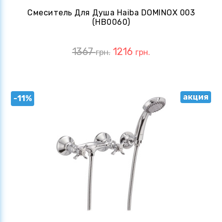
Смеситель Для Душа Haiba DOMINOX 003
(HB0060)
1367
1216
грн.
грн.
акция
-11%