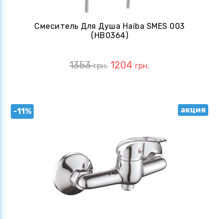
Смеситель Для Душа Haiba SMES 003
(HB0364)
1353
1204
грн.
грн.
акция
-11%