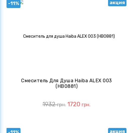
акция
-11%
Смеситель Для Душа Haiba ALEX 003
(HB0881)
1932
1720
грн.
грн.
акция
-11%