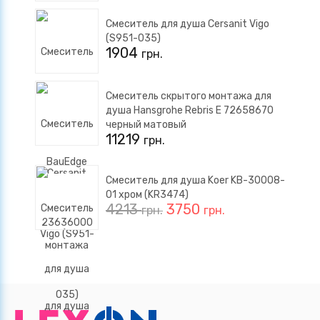
Смеситель для душа Cersanit Vigo
(S951-035)
1904
грн.
Смеситель скрытого монтажа для
душа Hansgrohe Rebris E 72658670
черный матовый
11219
грн.
Смеситель для душа Koer KB-30008-
01 хром (KR3474)
4213
3750
грн.
грн.