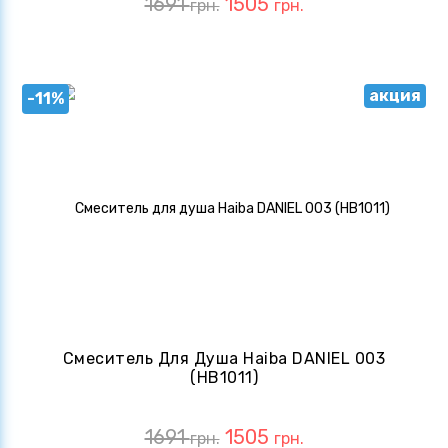
1691
1505
грн.
грн.
акция
-11%
Смеситель Для Душа Haiba DANIEL 003
(HB1011)
1691
1505
грн.
грн.