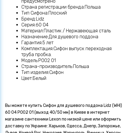
предусмотрено
Страна регистрации бренда:Польша
Тип Сифона:Плоский
Бренд:Lidz
Серия:60 04
Материал:Пластик / Нержавеющая сталь
Назначение:Для душевого поддона
Гарантия:5 лет
Комплектация:Сифон выпуск переходная
труба пробка.
Модель:P002 01
Страна-производитель:Польша
Тип изделия:Сифон
Цвет:Белый
Вы можете купить Сифон для душевого поддона Lidz (WHI)
60 04 P002 01 (выход 40/50 мм) в Киеве в интернет
магазине сантехники Lexon по низкой цене или оформить
доставку по Украине: Харьков, Одесса, Днепр, Запорожье,
Львов, Кривой Рог, Николаев, Мариуполь, Винница, Херсон,