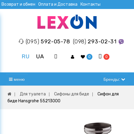
Возврат и обмен
Оплата и Доставка
Контакты
(095)
592-05-78
(098)
293-02-31
RU
UA
0
0
меню
Бренды:
Для туалета
Сифоны для биде
Сифон для
биде Hansgrohe 55213000