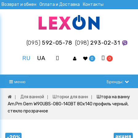
Возврат и обмен
Оплата и Доставка
Контакты
(095)
592-05-78
(098)
293-02-31
RU
UA
0
0
меню
Бренды:
Для ванной
Шторки для ванн
Штора на ванну
Am.Pm Gem W90UBS-080-140BT 80х140 профиль черный,
стекло прозрачное
акция
-20%