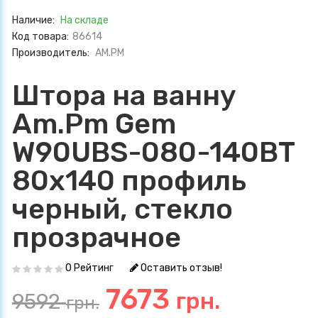
Наличие:
На складе
Код товара:
86614
Производитель:
AM.PM
Штора на ванну
Am.Pm Gem
W90UBS-080-140BT
80х140 профиль
черный, стекло
прозрачное
0 Рейтинг
Оставить отзыв!
7673
грн.
9592
грн.