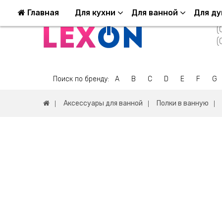
Возврат и обмен
Оплата и Доставка
Ко
Главная
Для кухни
Для ванной
Для д
(
(
Поиск по бренду:
A
B
C
D
E
F
G
Аксессуары для ванной
Полки в ванную