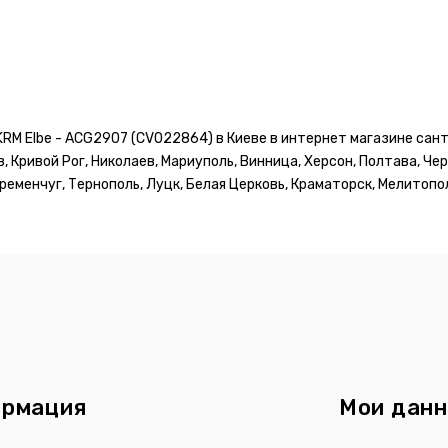
KRM Elbe - ACG2907 (CV022864) в Киеве в интернет магазине сан
в, Кривой Рог, Николаев, Мариуполь, Винница, Херсон, Полтава, Ч
еменчуг, Тернополь, Луцк, Белая Церковь, Краматорск, Мелитопол
рмация
Мои дан