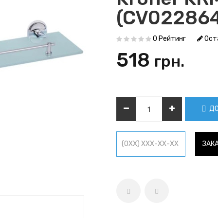
(CV022864
0 Рейтинг
Ост
518
грн.
ДО
ЗАКА