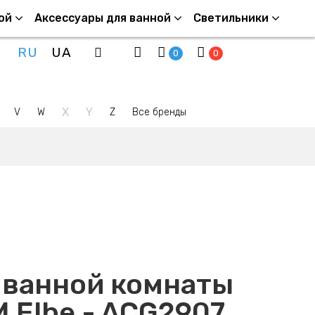
ой
Аксессуары для ванной
Светильники
RU
UA
0
0
X
Y
V
W
Z
Все бренды
 ванной комнаты
M Elbe - ACG2907