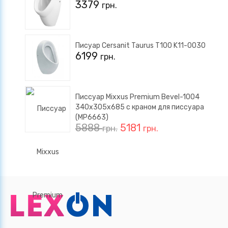
3379
грн.
Писуар Cersanit Taurus T100 K11-0030
6199
грн.
Писсуар Mixxus Premium Bevel-1004
340x305x685 с краном для писсуара
(MP6663)
5888
5181
грн.
грн.