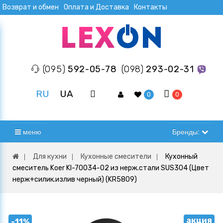
Возврат и обмен
Оплата и Доставка
Контакты
(095)
592-05-78
(098)
293-02-31
RU
UA
0
0
меню
Бренды:
Для кухни
Кухонные смесители
Кухонный
смеситель Koer KI-70034-02 из нерж.стали SUS304 (Цвет
нерж+силик.излив черный) (KR5809)
акция
-11%