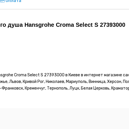
Оплата
о душа Hansgrohe Croma Select S 27393000
sgrohe Croma Select S 27393000 в Киеве в интернет магазине са
жье, Львов, Кривой Рог, Николаев, Мариуполь, Винница, Херсон, П
Франковск, Кременчуг, Тернополь, Луцк, Белая Церковь, Краматор