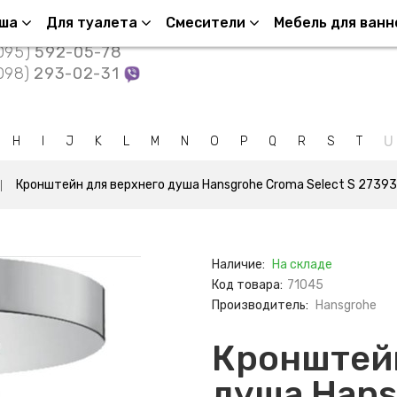
нтакты
уша
Для туалета
Смесители
Мебель для ванн
095)
592-05-78
098)
293-02-31
U
H
I
J
K
L
M
N
O
P
Q
R
S
T
Кронштейн для верхнего душа Hansgrohe Croma Select S 2739
Наличие:
На складе
Код товара:
71045
Производитель:
Hansgrohe
Кронштейн
душа Hans