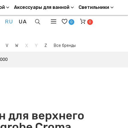
ой
Аксессуары для ванной
Светильники
RU
UA
0
0
X
Y
V
W
Z
Все бренды
3000
 для верхнего
grohe Croma