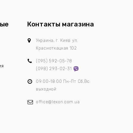
ные
Контакты магазина
ы
Украина, г. Киев
ул.
Красноткацкая 102
(095)
592-05-78
ия
(098)
293-02-31
09:00-18:00 Пн-Пт Сб,Вс:
выходной
office@lexon.com.ua