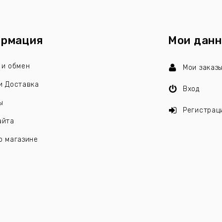
рмация
Мои дан
 и обмен
Мои заказ
и Доставка
Вход
ы
Регистрац
айта
о магазине