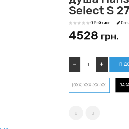
Select S 
0 Рейтинг
Ост
4528
грн.
ДО
ЗАКА