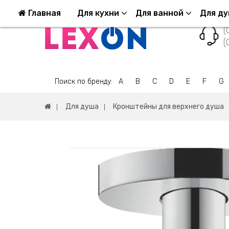
Возврат и обмен
Оплата и Доставка
Ко
Главная
Для кухни
Для ванной
Для д
(
(
Поиск по бренду:
A
B
C
D
E
F
G
Для душа
Кронштейны для верхнего душа