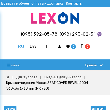
Возврат и обмен
Оплата и Доставка
Контакты
(095)
592-05-78
(098)
293-02-31
RU
UA
0
0
меню
Бренды:
Для туалета
Сиденья для унитазов
Крышка+сидение Mixxus SEAT COVER BEVEL-2004
560х363х30mm (MI6730)
акция
-12%