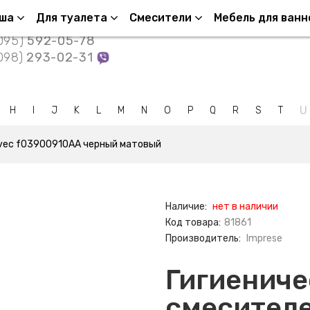
нтакты
уша
Для туалета
Смесители
Мебель для ванн
095)
592-05-78
098)
293-02-31
U
H
I
J
K
L
M
N
O
P
Q
R
S
T
lovec f03900910AA черный матовый
Наличие:
нет в наличии
Код товара:
81861
Производитель:
Imprese
Гигиениче
смесителе