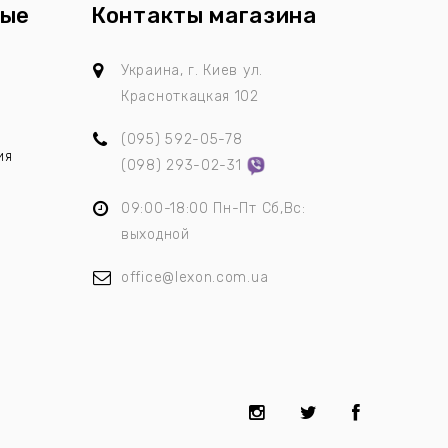
ные
Контакты магазина
ы
Украина, г. Киев
ул.
Красноткацкая 102
(095)
592-05-78
ия
(098)
293-02-31
09:00-18:00 Пн-Пт Сб,Вс:
выходной
office@lexon.com.ua