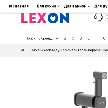
Возврат и обмен
Оплата и Доставка
Ко
Главная
Для кухни
Для ванной
Для д
(
(
Поиск по бренду:
A
B
C
D
E
F
G
Гигиенический душ со смесителем Imprese Bi