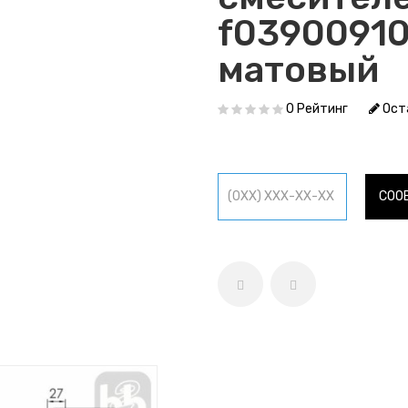
f0390091
матовый
0 Рейтинг
Ост
СОО