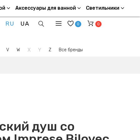
ой
Аксессуары для ванной
Светильники
RU
UA
0
0
X
Y
V
W
Z
Все бренды
ский душ со
м Imprese Bilovec