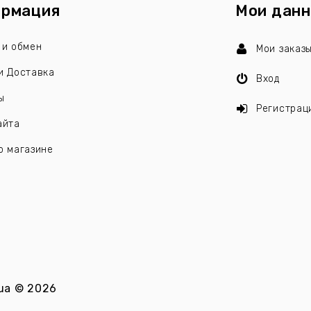
рмация
Мои дан
 и обмен
Мои заказ
и Доставка
Вход
ы
Регистрац
айта
о магазине
ua
©
2026