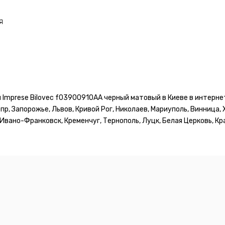
я
Imprese Bilovec f03900910AA черный матовый в Киеве в интернет
пр, Запорожье, Львов, Кривой Рог, Николаев, Мариуполь, Винница,
Ивано-Франковск, Кременчуг, Тернополь, Луцк, Белая Церковь, Кр