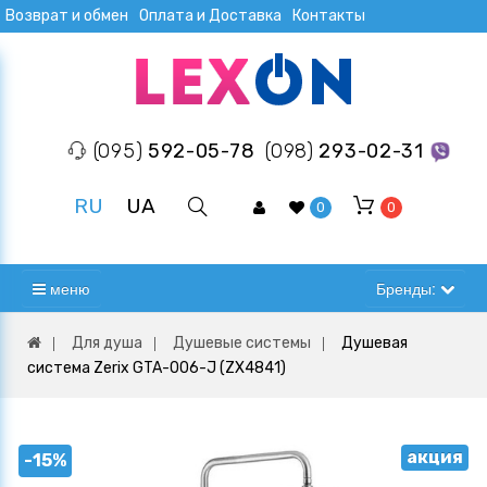
Возврат и обмен
Оплата и Доставка
Контакты
(095)
592-05-78
(098)
293-02-31
RU
UA
0
0
меню
Бренды:
Для душа
Душевые системы
Душевая
система Zerix GTA-006-J (ZX4841)
акция
-15%