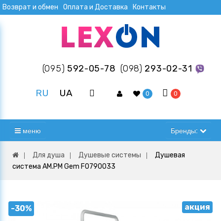
Возврат и обмен
Оплата и Доставка
Контакты
(095)
592-05-78
(098)
293-02-31
RU
UA
0
0
меню
Бренды:
Для душа
Душевые системы
Душевая
система AM.PM Gem F0790033
акция
-30%